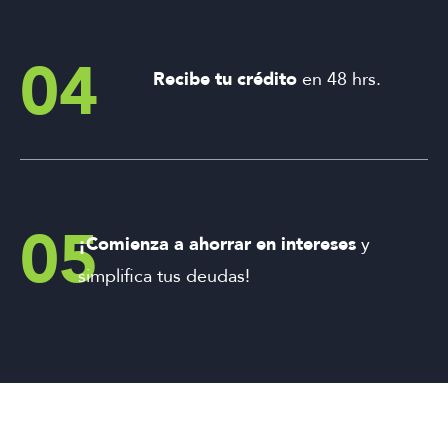
04
Recibe tu crédito
en 48 hrs.
05
¡Comienza a ahorrar en intereses
y
simplifica tus deudas!
La solución para