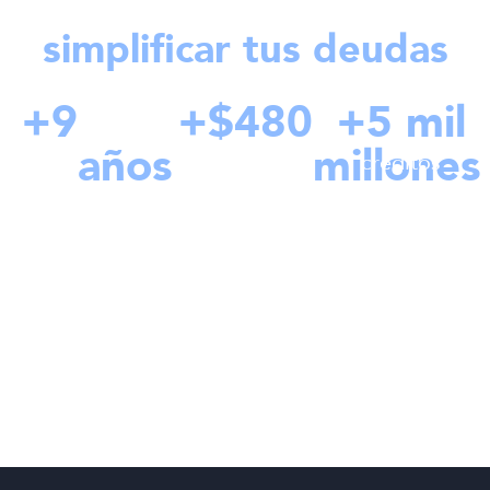
simplificar tus deudas
+
9
+$
480
+
5
 mil
años
millones
créditos
en créditos
de
otorgados.
experiencia
otorgando
créditos de
consolidación
y personales.