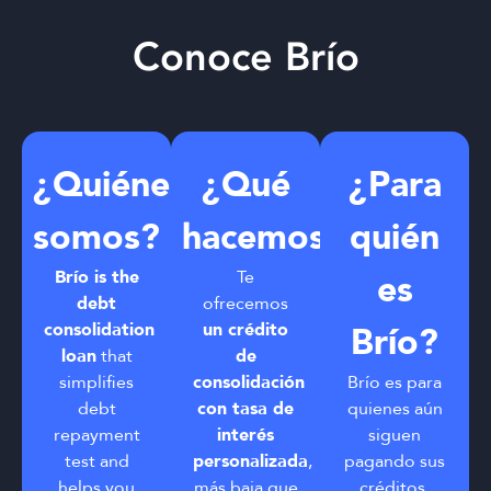
Conoce Brío
¿Quiénes
¿Qué
¿Para
somos?
hacemos?
quién
Brío is the
Te
es
debt
ofrecemos
consolidation
un crédito
Brío?
loan
that
de
simplifies
consolidación
Brío es para
debt
con tasa de
quienes aún
repayment
interés
siguen
test and
personalizada
,
pagando sus
helps you
más baja que
créditos,